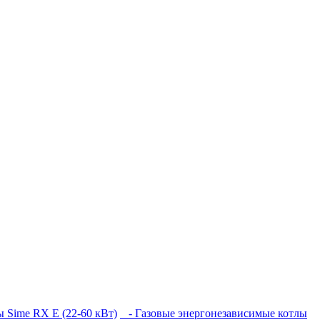
 Sime RX E (22-60 кВт)
- Газовые энергонезависимые котлы