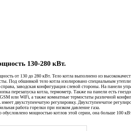
щность 130-280 кВт.
ность от 130 до 280 кВт. Тело котла выполнено из высококачес
ты. Под обшивкой тело котла изолировано специальным утепли
 и справа, заводская конфигурация слевой стороны. На панели у
кнопка перезапуска котла, термометр. Также на панели есть гне
GSM или WiFi, а также комнатные термостаты различной конфиг
 имеет двухступенчатую регулировку. Двухступенчатое регулиро
ильная работа горелки при низком давление газа.
о обусловлено мощностью котлов этой серии, она больше 100 кВ