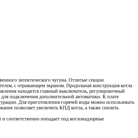
твенного эвтектического чугуна. Отлитые секции
телем, с отражающем экраном. Продольная конструкция котла
правления находится главный выключатель, регулировочный
здо для подключения дополнительной автоматики. К плате
урации. Для приготовления горячей воды можно использовать
вание позволяет увеличить КПД котла, а также снизить
т и соответственно попадает под котлонадзорные