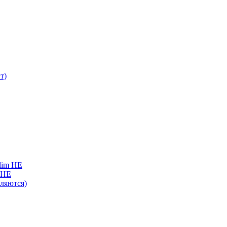
т)
lim HE
 HE
вляются)