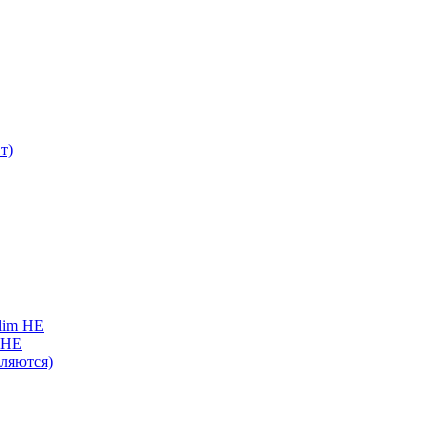
т)
lim HE
 HE
вляются)