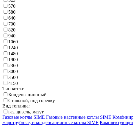
523
570
580
640
700
820
940
1060
1240
1480
1900
2360
3000
3500
4150
Тип котла:
Конденсационный
Стальной, под горелку
Вид топлива:
газ, дизель, мазут
Газовые котлы SIME
Газовые настенные котлы SIME
Комбинир
жаротрубные, и конденсационные котлы SIME
Комплектующик