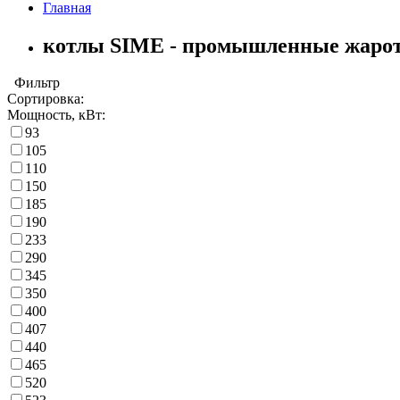
Главная
котлы SIME - промышленные жарот
Фильтр
Сортировка:
Мощность, кВт:
93
105
110
150
185
190
233
290
345
350
400
407
440
465
520