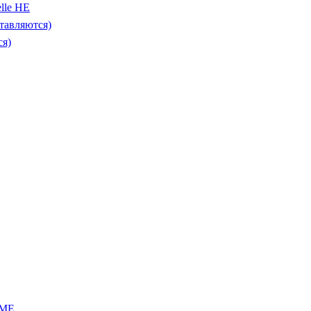
lle HE
тавляются)
ся)
IME