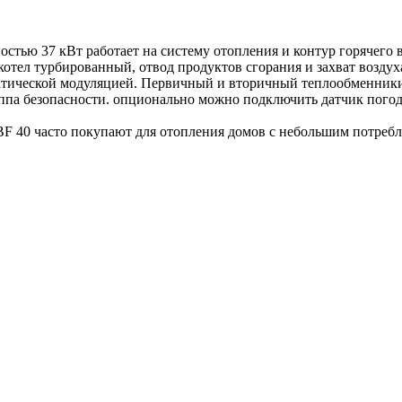
стью 37 кВт работает на систему отопления и контур горячего
отел турбированный, отвод продуктов сгорания и захват воздух
матической модуляцией. Первичный и вторичный теплообменники
ппа безопасности. опционально можно подключить датчик пого
F 40 часто покупают для отопления домов с небольшим потреб