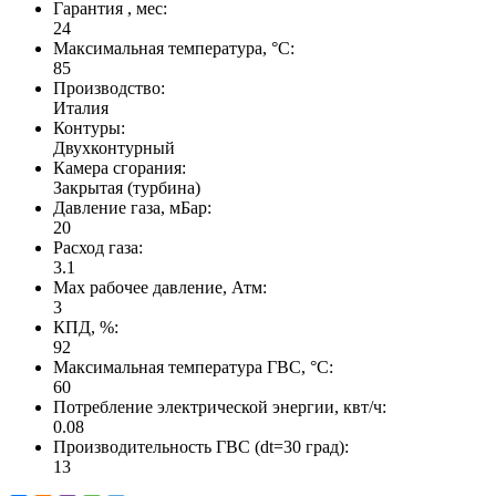
Гарантия , мес:
24
Максимальная температура, °С:
85
Производство:
Италия
Контуры:
Двухконтурный
Камера сгорания:
Закрытая (турбина)
Давление газа, мБар:
20
Расход газа:
3.1
Max рабочее давление, Атм:
3
КПД, %:
92
Максимальная температура ГВС, °С:
60
Потребление электрической энергии, квт/ч:
0.08
Производительность ГВС (dt=30 град):
13