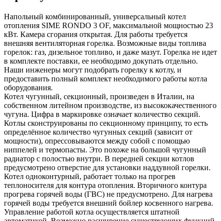
Напольный комбинированный, универсальный котел
отопления SIME RONDO 3 OF, максимальной мощностью 23
кВт. Камера сгорания открытая. Для работы требуется
внешняя вентиляторная горелка. Возможные виды топлива
горелок: газ, дизельное топливо, и даже мазут. Горелка не идет
в комплекте поставки, ее необходимо докупать отдельно.
Наши инженеры могут подобрать горелку к котлу, и
предоставить полный комплект необходимого работы котла
оборудования.
Котел чугунный, секционный, произведен в Италии, на
собственном литейном производстве, из высококачественного
чугуна. Цифра в маркировке означает количество секций.
Котлы сконструированы по секционному принципу, то есть
определённое количество чугунных секций (зависит от
мощности), опрессовываются между собой с помощью
ниппелей и термопасты. Это похоже на большой чугунный
радиатор с полостью внутри. В передней секции котлов
предусмотрено отверстие для установки наддувной горелки.
Котел одноконтурный, работает только на прогрев
теплоносителя для контура отопления. Вторичного контура
прогрева горячей воды (ГВС) не предусмотрено. Для нагрева
горячей воды требуется внешний бойлер косвенного нагрева.
Управление работой котла осуществляется штатной
автоматикой. Возможно расширение существующих функций