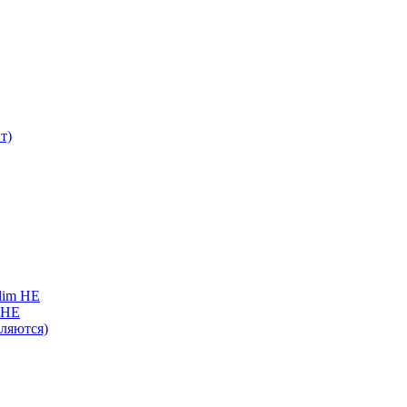
т)
lim HE
 HE
вляются)