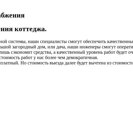
абжения
ния коттеджа.
льной системы, наши специалисты смогут обеспечить качественн
ольшой загородный дом, или дача, наши инженеры смогут опера
лишь сэкономит средства, а качественный уровень работ будет о
тоимость работ у нас более чем демократичная.
латный. Но стоимость выезда далее будет вычтена из стоимост